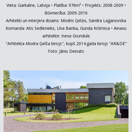
Vieta: Garkalne, Latvija • Platība: 976m² • Projekts: 2008-2009 •
Būvniecība: 2009-2016
Arhitekti un interjera dizains: Modris Ģelzis, Sandra Laganovska
Komanda: Atis Sedlenieks, Līva Banka, Gunda Krūmiņa • Ainavu
arhitekte: Inese Grundule
"Arhitekta Modra Ģelža birojs", kopš 2014.gada birojs "AR&DE"
Foto: Jānis Deinats