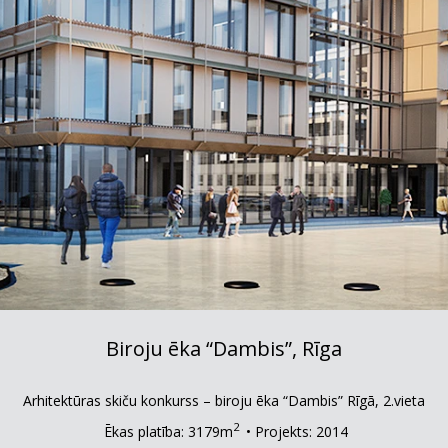
Biroju ēka “Dambis”, Rīga
Arhitektūras skiču konkurss – biroju ēka “Dambis” Rīgā, 2.vieta
2
Ēkas platība: 3179m
• Projekts: 2014