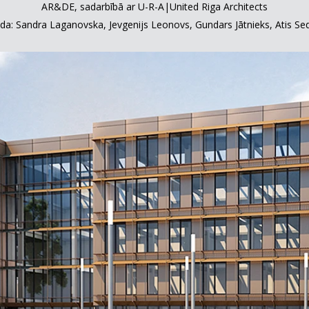
AR&DE, sadarbībā ar U-R-A|United Riga Architects
a: Sandra Laganovska, Jevgenijs Leonovs, Gundars Jātnieks, Atis Sed